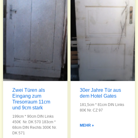
Zwei Türen als
30er Jahre Tür aus
Eingang zum
dem Hotel Gates
Tresorraum 11cm
181,5cm * 81cm DIN Links
und 9cm stark
80€ Nr. CZ 97
199cm * 90cm DIN Links
450€ Nr. DK 570 183cm *
MEHR »
68cm DIN Rechts 300€ Nr.
DK 571