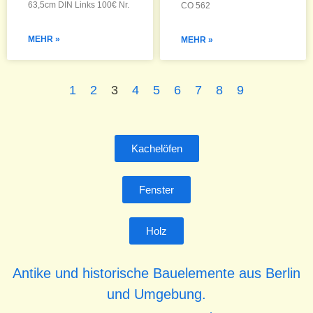
63,5cm DIN Links 100€ Nr.
CO 562
MEHR »
MEHR »
1
2
3
4
5
6
7
8
9
Kachelöfen
Fenster
Holz
Antike und historische Bauelemente aus Berlin
und Umgebung.