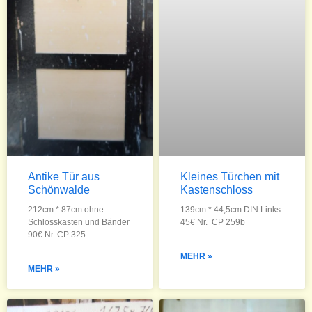
Antike Tür aus
Kleines Türchen mit
Schönwalde
Kastenschloss
212cm * 87cm ohne
139cm * 44,5cm DIN Links
Schlosskasten und Bänder
45€ Nr. CP 259b
90€ Nr. CP 325
MEHR »
MEHR »