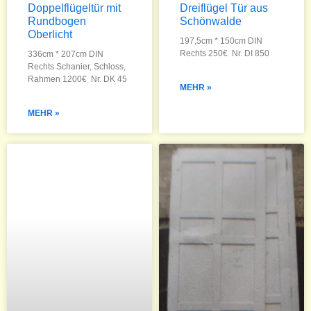
Doppelflügeltür mit
Dreiflügel Tür aus
Rundbogen
Schönwalde
Oberlicht
197,5cm * 150cm DIN
Rechts 250€ Nr. DI 850
336cm * 207cm DIN
Rechts Schanier, Schloss,
Rahmen 1200€ Nr. DK 45
MEHR »
MEHR »