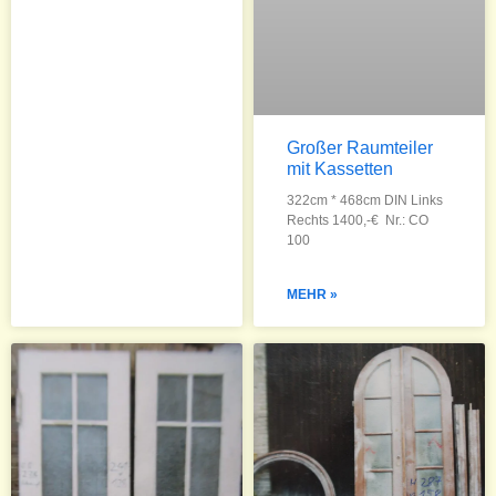
Großer Raumteiler
mit Kassetten
322cm * 468cm DIN Links
Rechts 1400,-€ Nr.: CO
100
MEHR »