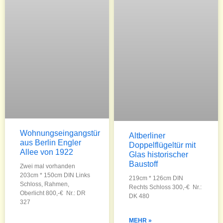
Wohnungseingangstür
Altberliner
aus Berlin Engler
Doppelflügeltür mit
Allee von 1922
Glas historischer
Baustoff
Zwei mal vorhanden
203cm * 150cm DIN Links
219cm * 126cm DIN
Schloss, Rahmen,
Rechts Schloss 300,-€ Nr.:
Oberlicht 800,-€ Nr.: DR
DK 480
327
MEHR »