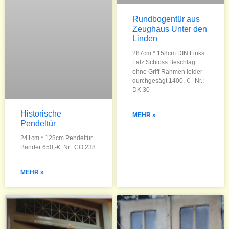
Rundbogentür aus
Zeughaus Unter den
Linden
287cm * 158cm DIN Links
Falz Schloss Beschlag
ohne Griff Rahmen leider
durchgesägt 1400,-€ Nr.:
DK 30
Historische
MEHR »
Pendeltür
241cm * 128cm Pendeltür
Bänder 650,-€ Nr.: CO 238
MEHR »