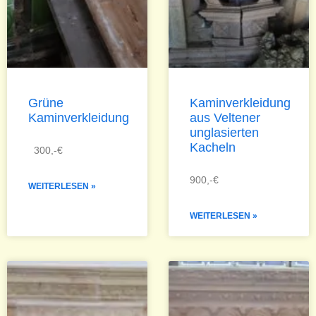
Grüne
Kaminverkleidung
Kaminverkleidung
aus Veltener
unglasierten
Kacheln
300,-€
900,-€
WEITERLESEN »
WEITERLESEN »