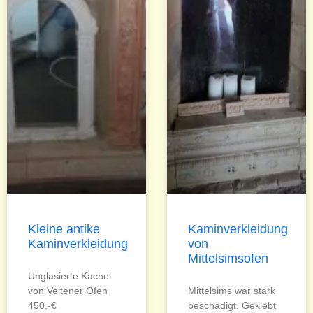
Kleine antike
Kaminverkleidung
Kaminverkleidung
von
Mittelsimsofen
Unglasierte Kachel
von Veltener Ofen
Mittelsims war stark
450,-€
beschädigt. Geklebt