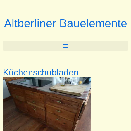
Altberliner Bauelemente
Küchenschubladen