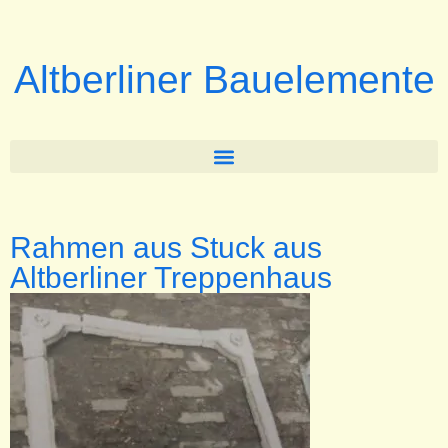
Altberliner Bauelemente
Rahmen aus Stuck aus
Altberliner Treppenhaus