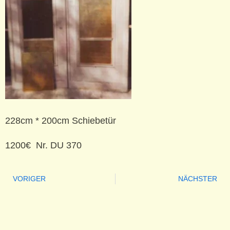
228cm * 200cm Schiebetür
1200€ Nr. DU 370
VORIGER
NÄCHSTER