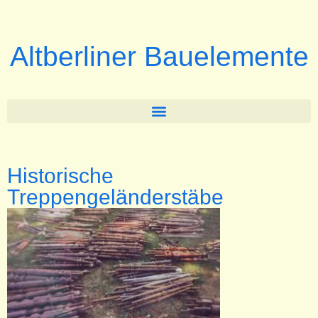
Altberliner Bauelemente
Historische
Treppengeländerstäbe