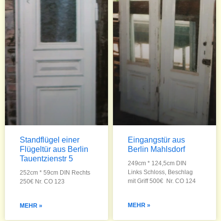
Standflügel einer
Eingangstür aus
Flügeltür aus Berlin
Berlin Mahlsdorf
Tauentzienstr 5
249cm * 124,5cm DIN
Links Schloss, Beschlag
252cm * 59cm DIN Rechts
mit Griff 500€ Nr. CO 124
250€ Nr. CO 123
MEHR »
MEHR »