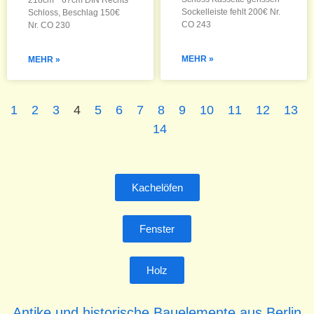
218cm * 67cm DIN Rechts
Sockelleiste fehlt 200€ Nr.
Schloss, Beschlag 150€
CO 243
Nr. CO 230
MEHR »
MEHR »
1
2
3
4
5
6
7
8
9
10
11
12
13
14
Kachelöfen
Fenster
Holz
Antike und historische Bauelemente aus Berlin