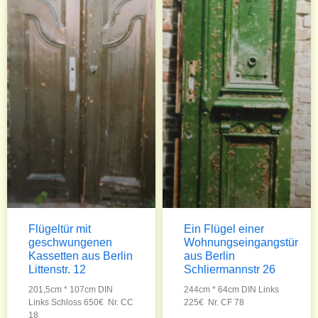
Flügeltür mit
Ein Flügel einer
geschwungenen
Wohnungseingangstür
Kassetten aus Berlin
aus Berlin
Littenstr. 12
Schliermannstr 26
201,5cm * 107cm DIN
244cm * 64cm DIN Links
Links Schloss 650€ Nr. CC
225€ Nr. CF 78
18